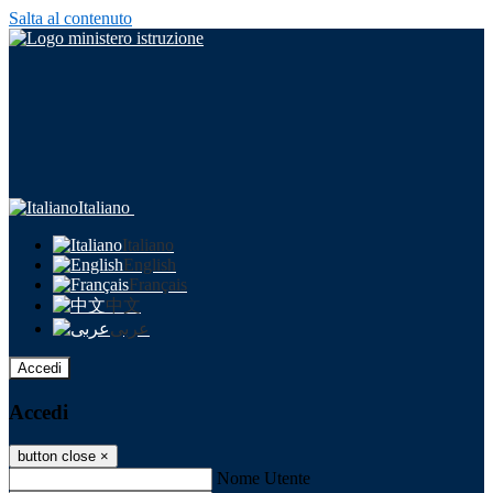
Salta al contenuto
Italiano
Italiano
English
Français
中文
عربى
Accedi
Accedi
button close
×
Nome Utente