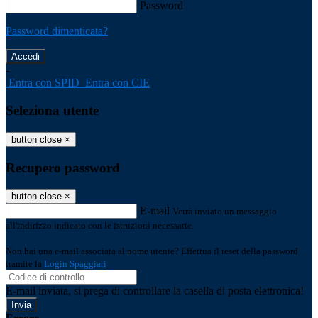
Password
Password dimenticata?
-
Entra con SPID
Entra con CIE
Seleziona utente
button close
×
Recupero password
button close
×
E-mail
Verrà inviato un messaggio
all'indirizzo indicato con le istruzioni necessarie.
Non hai una e-mail associata al nome utente? Effettua il reset della password
tramite la
Login Spaggiari
E-mail inviata, si prega di controllare la casella di posta elettronica!