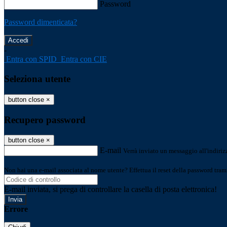
Password
Password dimenticata?
-
Entra con SPID
Entra con CIE
Seleziona utente
button close
×
Recupero password
button close
×
E-mail
Verrà inviato un messaggio all'indirizz
Non hai una e-mail associata al nome utente? Effettua il reset della password tram
E-mail inviata, si prega di controllare la casella di posta elettronica!
Errore