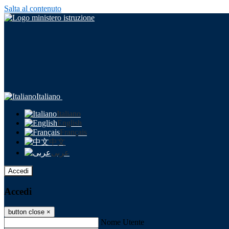
Salta al contenuto
Italiano
Italiano
English
Français
中文
عربى
Accedi
Accedi
button close
×
Nome Utente