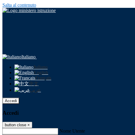
Salta al contenuto
Italiano
Italiano
English
Français
中文
عربى
Accedi
Accedi
button close
×
Nome Utente