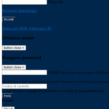
Password
Password dimenticata?
-
Entra con SPID
Entra con CIE
Seleziona utente
button close
×
Recupero password
button close
×
E-mail
Verrà inviato un messaggio all'indirizz
Non hai una e-mail associata al nome utente? Effettua il reset della password tram
E-mail inviata, si prega di controllare la casella di posta elettronica!
Errore