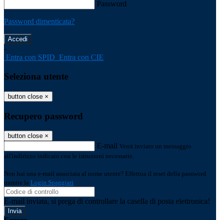
Password
Password dimenticata?
-
Entra con SPID
Entra con CIE
Seleziona utente
button close
×
Recupero password
button close
×
E-mail
Verrà inviato un messaggio
all'indirizzo indicato con le istruzioni necessarie.
Non hai una e-mail associata al nome utente? Effettua il reset della password
tramite la
Login Spaggiari
E-mail inviata, si prega di controllare la casella di posta elettronica!