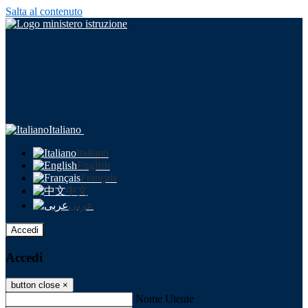
Salta al contenuto
Italiano
Italiano
English
Français
中文
عربى
Accedi
Accedi
button close
×
Nome Utente