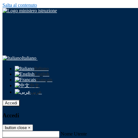
Salta al contenuto
Italiano
Italiano
English
Français
中文
عربى
Accedi
Accedi
button close
×
Nome Utente