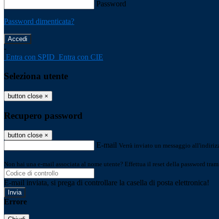
Password
Password dimenticata?
-
Entra con SPID
Entra con CIE
Seleziona utente
button close
×
Recupero password
button close
×
E-mail
Verrà inviato un messaggio all'indirizz
Non hai una e-mail associata al nome utente? Effettua il reset della password tram
E-mail inviata, si prega di controllare la casella di posta elettronica!
Errore