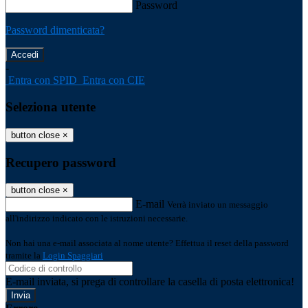
Password
Password dimenticata?
-
Entra con SPID
Entra con CIE
Seleziona utente
button close
×
Recupero password
button close
×
E-mail
Verrà inviato un messaggio
all'indirizzo indicato con le istruzioni necessarie.
Non hai una e-mail associata al nome utente? Effettua il reset della password
tramite la
Login Spaggiari
E-mail inviata, si prega di controllare la casella di posta elettronica!