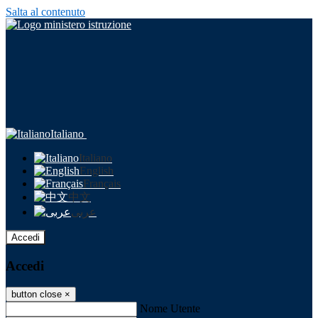
Salta al contenuto
Italiano
Italiano
English
Français
中文
عربى
Accedi
Accedi
button close
×
Nome Utente