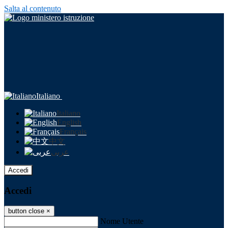
Salta al contenuto
Italiano
Italiano
English
Français
中文
عربى
Accedi
Accedi
button close
×
Nome Utente