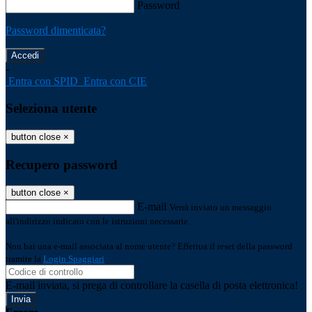
Password
Password dimenticata?
-
Entra con SPID
Entra con CIE
Seleziona utente
button close
×
Recupero password
button close
×
E-mail
Verrà inviato un messaggio
all'indirizzo indicato con le istruzioni necessarie.
Non hai una e-mail associata al nome utente? Effettua il reset della password
tramite la
Login Spaggiari
E-mail inviata, si prega di controllare la casella di posta elettronica!