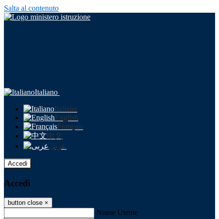
Salta al contenuto
Italiano
Italiano
English
Français
中文
عربى
Accedi
Accedi
button close
×
Nome Utente