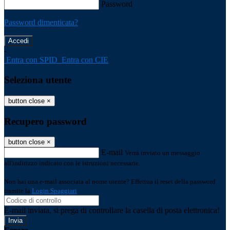
Password
Password dimenticata?
-
Entra con SPID
Entra con CIE
Seleziona utente
button close
×
Recupero password
button close
×
E-mail
Verrà inviato un messaggio
all'indirizzo indicato con le istruzioni necessarie.
Non hai una e-mail associata al nome utente? Effettua il reset della password
tramite la
Login Spaggiari
E-mail inviata, si prega di controllare la casella di posta elettronica!