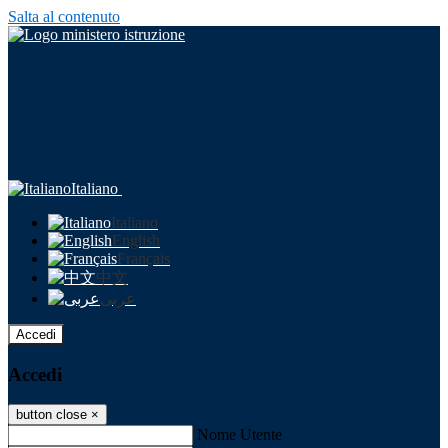
Salta al contenuto
Italiano
Italiano
English
Français
中文
عربى
Accedi
Accedi
button close
×
Nome Utente