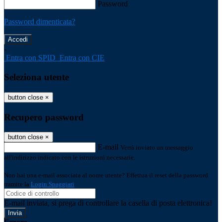
Password
Password dimenticata?
-
Entra con SPID
Entra con CIE
Seleziona utente
button close
×
Recupero password
button close
×
E-mail
Verrà inviato un messaggio
all'indirizzo indicato con le istruzioni necessarie.
Non hai una e-mail associata al nome utente? Effettua il reset della password
tramite la
Login Spaggiari
E-mail inviata, si prega di controllare la casella di posta elettronica!