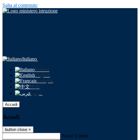
Salta al contenuto
Italiano
Italiano
English
Français
中文
عربى
Accedi
Accedi
button close
×
Nome Utente