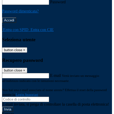
Password
Password dimenticata?
-
Entra con SPID
Entra con CIE
Seleziona utente
button close
×
Recupero password
button close
×
E-mail
Verrà inviato un messaggio
all'indirizzo indicato con le istruzioni necessarie.
Non hai una e-mail associata al nome utente? Effettua il reset della password
tramite la
Login Spaggiari
E-mail inviata, si prega di controllare la casella di posta elettronica!