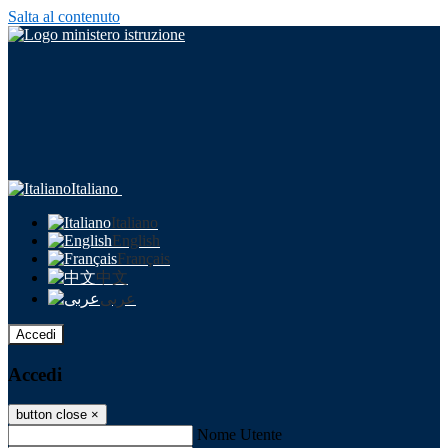
Salta al contenuto
Italiano
Italiano
English
Français
中文
عربى
Accedi
Accedi
button close
×
Nome Utente