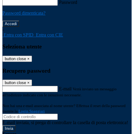
Password
Password dimenticata?
-
Entra con SPID
Entra con CIE
Seleziona utente
button close
×
Recupero password
button close
×
E-mail
Verrà inviato un messaggio
all'indirizzo indicato con le istruzioni necessarie.
Non hai una e-mail associata al nome utente? Effettua il reset della password
tramite la
Login Spaggiari
E-mail inviata, si prega di controllare la casella di posta elettronica!